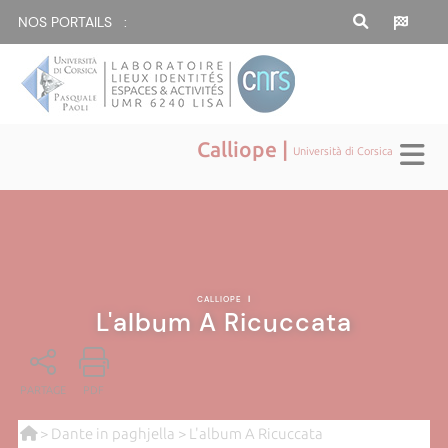
NOS PORTAILS :
Calliope |
Università di Corsica
CALLIOPE
|
L'album A Ricuccata
PARTAGE
PDF
>
Dante in paghjella
> L'album A Ricuccata