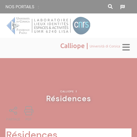
NOS PORTAILS :
Calliope |
Università di Corsica
CALLIOPE
|
Résidences
PARTAGE
PDF
Résidences