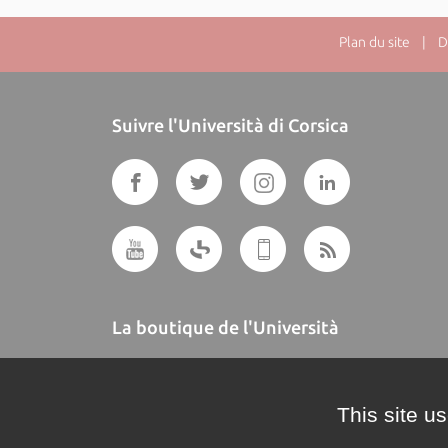
Plan du site
| Dir
Suivre l'Università di Corsica
La boutique de l'Università
A BUTTEGUCCIA
This site u