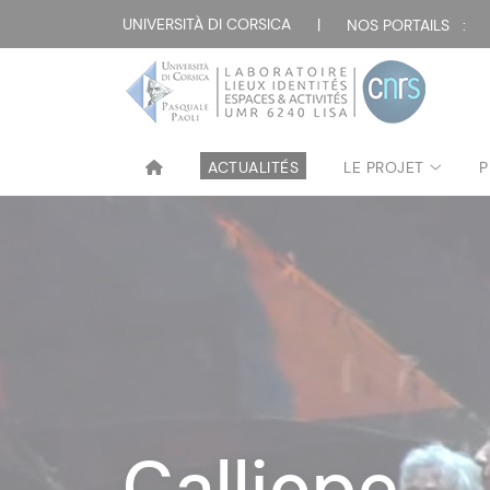
UNIVERSITÀ DI CORSICA
|
NOS PORTAILS :
ACTUALITÉS
LE PROJET
P
Calliope
Calliope
Calliope
Calliope
Calliope