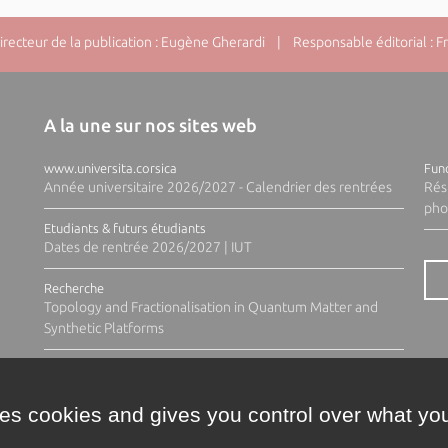
ecteur de la publication : Eugène Gherardi | Responsable éditorial : F
A la une sur nos sites web
www.universita.corsica
Fund
Année universitaire 2026/2027 - Calendrier des rentrées
Rés
pho
Etudiants & futurs étudiants
Dates de rentrée 2026/2027 | IUT
Recherche
Topology and Fractionalisation in Quantum Matter and
Synthetic Platforms
ses cookies and gives you control over what you