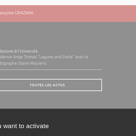
rançoise GRAZIANI
azione di l'Università
idence Ange Tomasi "Lagune and Zeste" avec la
tographe Diane Moulenc
TOUTES LES ACTUS
 want to activate