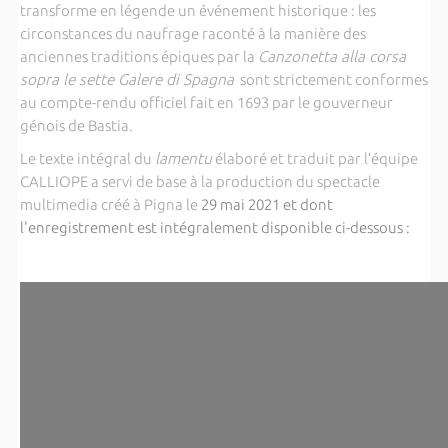
transforme en légende un événement historique : les
circonstances du naufrage raconté à la manière des
anciennes traditions épiques par la
Canzonetta alla corsa
sopra le sette Galere di Spagna
sont strictement conformes
au compte-rendu officiel fait en 1693 par le gouverneur
génois de Bastia.
Le texte intégral du
lamentu
élaboré et traduit par l’équipe
CALLIOPE a servi de base à la production du spectacle
multimedia créé à Pigna le
29 mai 2021 et dont
l'enregistrement est intégralement disponible ci-dessous :