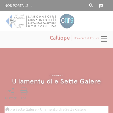
NOS PORTAILS :
Calliope |
Università di Corsica
CALLIOPE
|
U lamentu di e Sette Galere
PARTAGE
PDF
>
e Sette Galere
> U lamentu di e Sette Galere