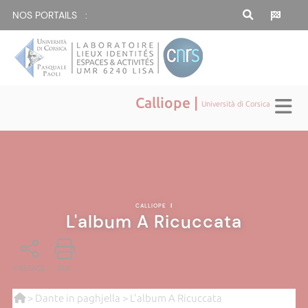
NOS PORTAILS :
Calliope |
Università di Corsica
CALLIOPE
|
L'album A Ricuccata
PARTAGE
PDF
>
Dante in paghjella
> L'album A Ricuccata