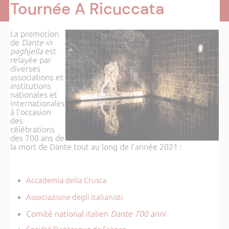
Tournée A Ricuccata
La promotion
de
Dante in
paghjella
est
relayée par
diverses
associations et
institutions
nationales et
internationales
à l’occasion
des
célébrations
des 700 ans de
la mort de Dante tout au long de l’année 2021 :
Accademia della Crusca
Associazione degli italianisti
Comité national italien
Dante 700 anni