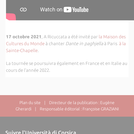
17 octobre 2021
, A Ricuccata a été invité par
la Maison des
Cultures du Monde
à chanter
Dante in paghjella
à Paris
à la
Sainte-Chapelle
.
La tournée se poursuivra également en France et en Italie au
cours de l’année 2022.
Plan du site
| Directeur de la publication : Eugène
Gherardi | Responsable éditorial : Françoise GRAZIANI
Suivre l'Università di Corsica