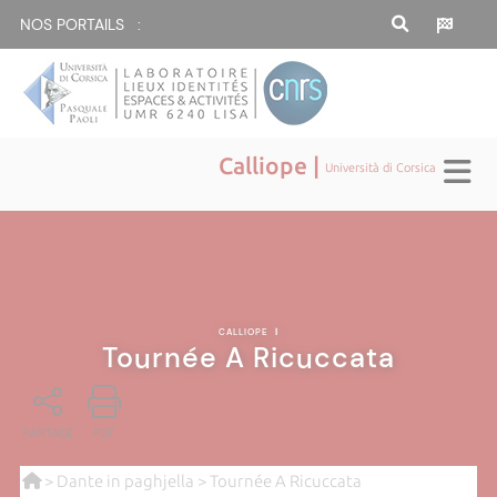
NOS PORTAILS :
Calliope |
Università di Corsica
CALLIOPE
|
Tournée A Ricuccata
PARTAGE
PDF
>
Dante in paghjella
> Tournée A Ricuccata