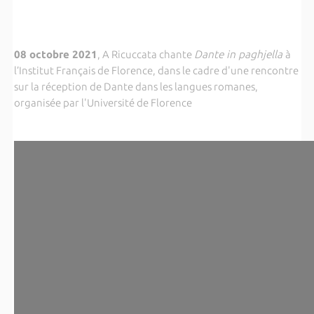
08 octobre 2021
, A Ricuccata chante
Dante in paghjella
à
l’Institut Français de Florence, dans le cadre d'une rencontre
sur la réception de Dante dans les langues romanes,
organisée par l'Université de Florence