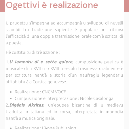
Ogettivi è realizazione
U prugettu s’impegna ad accumpagnà u sviluppu di nuvelli
scambii trà tradizione sapiente è populare per ritruvà
l’efficacità di una doppia trasmissione, orale com’è scritta, di
a puesia.
Hè custituitu di trè azzione :
1.
U lamentu di e sette galere
, cumpusizione puetica è
musicale di u XVII u o XVIII u seculu trasmessa oralmente è
per scrittura nant’à a storia d’un naufragiu legendariu
affibbiatu à a Corsica genuvese.
Realizazione : CNCM VOCE
Cumpusizione è interpretazione : Nicole Casalonga
2.
Digénis Akritas
,
un’epupea bizantina di u medievu
tradutta in talianu ed in corsu, interpretata in monodia
nant’à a musica originale.
Realizazione : L’Ange Publishing