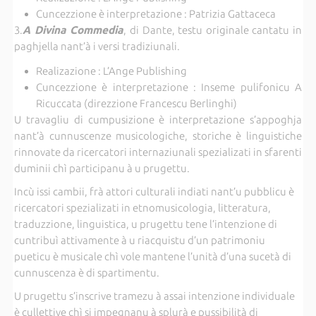
Cuncezzione è interpretazione : Patrizia Gattaceca
3.
A Divina Commedia
, di Dante, testu originale cantatu in
paghjella nant’à i versi tradiziunali.
Realizazione : L’Ange Publishing
Cuncezzione è interpretazione : Inseme pulifonicu A
Ricuccata (direzzione Francescu Berlinghi)
U travagliu di cumpusizione è interpretazione s’appoghja
nant’à cunnuscenze musicologiche, storiche è linguistiche
rinnovate da ricercatori internaziunali spezializati in sfarenti
duminii chì participanu à u prugettu.
Incù issi cambii, frà attori culturali indiati nant’u pubblicu è
ricercatori spezializati in etnomusicologia, litteratura,
traduzzione, linguistica, u prugettu tene l’intenzione di
cuntribuì attivamente à u riacquistu d’un patrimoniu
pueticu è musicale chì vole mantene l’unità d’una sucetà di
cunnuscenza è di spartimentu.
U prugettu s’inscrive tramezu à assai intenzione individuale
è cullettive chì si impegnanu à splurà e pussibilità di