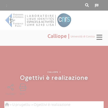
:
Calliope |
Università di Corsica
CALLIOPE
|
Ogettivi è realizazione
PARTAGE
PDF
>
U prugettu
> Ogettivi è realizazione