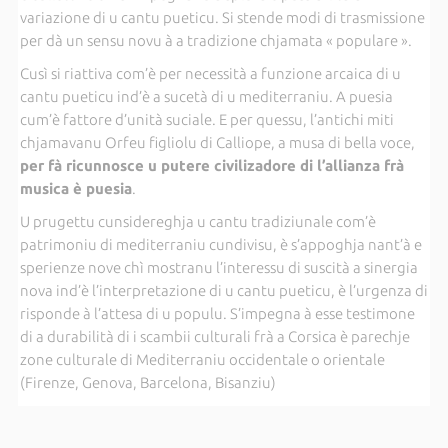
variazione di u cantu pueticu. Si stende modi di trasmissione
per dà un sensu novu à a tradizione chjamata « populare ».
Cusì si riattiva com’è per necessità a funzione arcaica di u
cantu pueticu ind’è a sucetà di u mediterraniu. A puesia
cum’è fattore d’unità suciale. E per quessu, l’antichi miti
chjamavanu Orfeu figliolu di Calliope, a musa di bella voce,
per fà ricunnosce u putere civilizadore di l’allianza frà
musica è puesia
.
U prugettu cunsidereghja u cantu tradiziunale com’è
patrimoniu di mediterraniu cundivisu, è s’appoghja nant’à e
sperienze nove chì mostranu l’interessu di suscità a sinergia
nova ind’è l’interpretazione di u cantu pueticu, è l’urgenza di
risponde à l’attesa di u populu. S’impegna à esse testimone
di a durabilità di i scambii culturali frà a Corsica è parechje
zone culturale di Mediterraniu occidentale o orientale
(Firenze, Genova, Barcelona, Bisanziu)