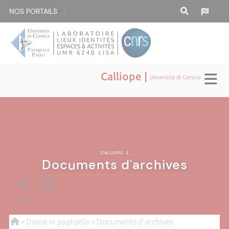
NOS PORTAILS :
Calliope |
Università di Corsica
CALLIOPE
|
Documents d'archives
PARTAGE
PDF
>
Dante in paghjella
> Documents d'archives