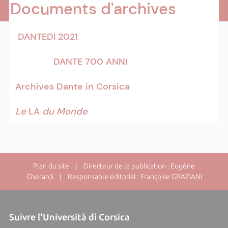
Documents d'archives
DANTEDI 2021
DANTE 700 ANNI
Archives Dante in Corsica
Le
LA
du Monde
Plan du site
| Directeur de la publication : Eugène
Gherardi | Responsable éditorial : Françoise GRAZIANI
Suivre l'Università di Corsica