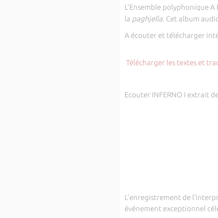
L'Ensemble polyphonique A Ri
la
paghjella
. Cet album audio
A écouter et télécharger inté
Télécharger les textes et tr
Ecouter INFERNO I extrait d
L'enregistrement de l’inter
événement exceptionnel célé