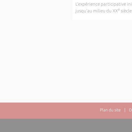
L’expérience participative in
e
jusqu’au milieu du XX
siècl
Plan du site
| Dir