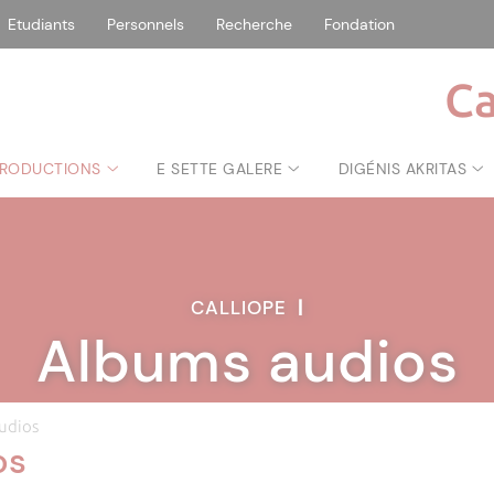
Etudiants
Personnels
Recherche
Fondation
Ca
RODUCTIONS
E SETTE GALERE
DIGÉNIS AKRITAS
CALLIOPE
|
Albums audios
udios
os