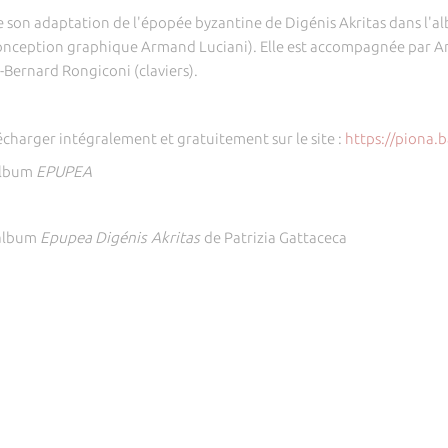
e son adaptation de l'épopée byzantine de Digénis Akritas dans l'
conception graphique Armand Luciani). Elle est accompagnée par Ant
-Bernard Rongiconi (claviers).
écharger intégralement et gratuitement sur le site :
https://piona
album
EPUPEA
'album
Epupea
Digénis Akritas
de Patrizia Gattaceca