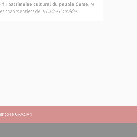
e du
patrimoine culturel du peuple Corse
, où
es chants entiers de la
Divine Comédie
.
rançoise GRAZIANI