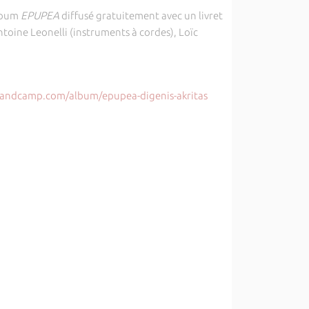
album
EPUPEA
diffusé gratuitement avec un livret
oine Leonelli (instruments à cordes), Loïc
.bandcamp.com/album/epupea-digenis-akritas