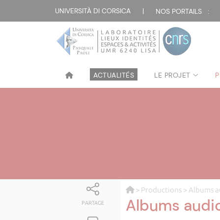
UNIVERSITÀ DI CORSICA
|
NOS PORTAILS :
ACTUALITÉS
LE PROJET
P
>
Productions
> Albums a
Albums audi
PARTAGE