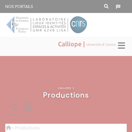
NOS PORTAILS :
Calliope |
Università di Corsica
CALLIOPE
|
Productions
PARTAGE
PDF
> Productions