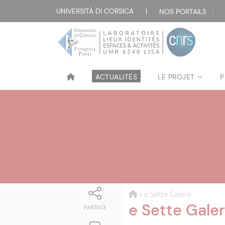
UNIVERSITÀ DI CORSICA
|
NOS PORTAILS :
ACTUALITÉS
LE PROJET
P
> e Sette Galere
e Sette Gale
PARTAGE