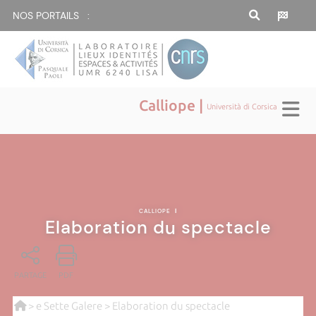
NOS PORTAILS :
Calliope |
Università di Corsica
CALLIOPE
|
Elaboration du spectacle
PARTAGE
PDF
>
e Sette Galere
> Elaboration du spectacle