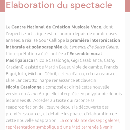
Elaboration du spectacle
Le
Centre National de Création Musicale Voce
, dont
l’expertise artistique est reconnue depuis de nombreuses
années,
a réalisé pour Calliope la
première
interprétation
intégrale et scénographiée
du
Lamentu di e Sette Galere
.
L'interprétation a été confiée à l'
Ensemble vocal
Madrigalesca
(
Nicole Casalonga, Gigi Casabianca, Cathy
Graziani) assisté de Martin Bauer, viole de gambe, Francis
Biggi, luth, Michael Gébril, cetera d’arco, cetera oscura et
Elise Lancerotto, harpe renaissance et clavecin.
Nicole Casalonga
a composé et dirigé cette nouvelle
version du
Lamentu
qu’elle interprète en polyphonie depuis
les années 80. Accéder au texte qui raconte
sa
réappropriation de l'œuvre depuis la découverte des
premières sources, et détaille les phases d'élaboration de
cette nouvelle adaptation :
La complainte des sept galères,
représentation symbolique d’une Méditerranée à venir