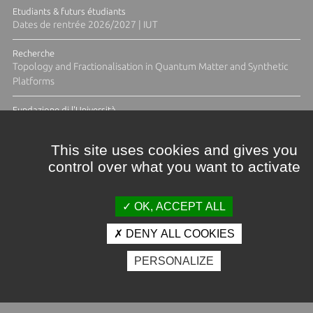
Etudiants & futurs étudiants
Dates de rentrée 2026/2027 | IUT
Recherche
Topology and Fractionalisation in Quantum Matter and Synthetic
Platforms
Fundazione di l'Università
Résidence Ange Tomasi "Lagune and Zeste" avec la photographe
Diane Moulenc
This site uses cookies and gives you
control over what you want to activate
TOUTES LES ACTUS
OK, ACCEPT ALL
DENY ALL COOKIES
Crédits et mentions légales
PERSONALIZE
Contacts
Plan d'accès
Espace presse
Photothèque
Recrutement
Marchés publics