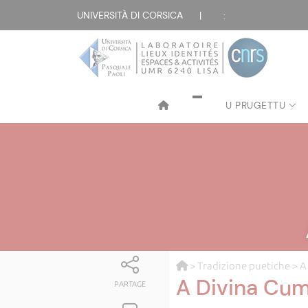
UNIVERSITÀ DI CORSICA
|
:
U PRUGETTU
>
Tradizione puetiche
> A
A Divina Cu
PARTAGE