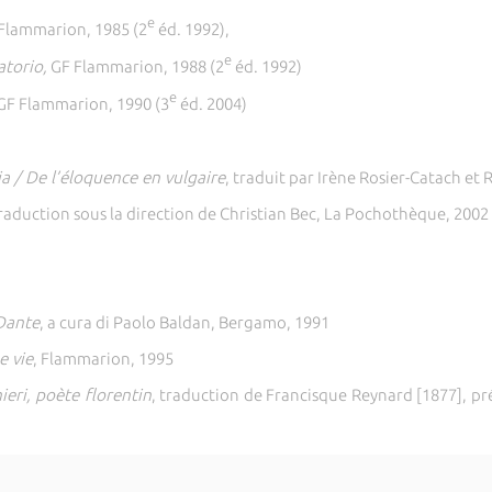
e
Flammarion, 1985 (2
éd. 1992),
e
atorio,
GF Flammarion, 1988 (2
éd. 1992)
e
GF Flammarion, 1990 (3
éd. 2004)
a / De l’éloquence en vulgaire
, traduit par Irène Rosier-Catach et
traduction sous la direction de Christian Bec, La Pochothèque, 2002
 Dante
, a cura di Paolo Baldan, Bergamo, 1991
e vie
, Flammarion, 1995
ieri, poète florentin
, traduction de Francisque Reynard [1877], pré