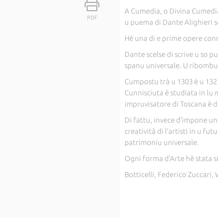
A Cumedia, o Divina Cumedia 
PDF
u puema di Dante Alighieri sc
Hè una di e prime opere connu
Dante scelse di scrive u so p
spanu universale. U ribombu di
Cumpostu trà u 1303 è u 132
Cunnisciuta è studiata in lu 
impruvisatore di Toscana è di
Di fattu, invece d’impone un
creatività di l’artisti in u f
patrimoniu universale.
Ogni forma d’Arte hè stata si
Botticelli, Federico Zuccari