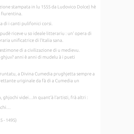
izione stampata in lu 1555 da Ludovico Dolce) hè
 fiurentina.
di i canti pulifonici corsi.
udè riceve u so ideale litterariu : un’ opera di
ria unificatrice di l’Italia sana.
estimone di a civilizazione di u medievu.
 ghjuv? anni è anni di mudelu à i pueti
ppruntatu, a Divina Cumedia prughjetta sempre a
altrettante uriginale da fà di a Cumedia un
ghjochi videi…In quant’à l’artisti, frà altri :
eschi…
5 - 1495)