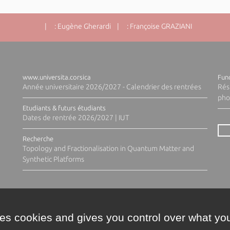
| : Eugène Gherardi | : Françoise GRAZIANI
www.universita.corsica
Fund
Année universitaire 2026/2027 - Calendrier des rentrées
Rés
pho
Etudiants & futurs étudiants
Dates de rentrée 2026/2027 | IUT
Recherche
Topology and Fractionalisation in Quantum Matter and
Synthetic Platforms
ses cookies and gives you control over what you