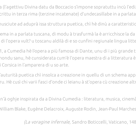
(l’agettivu Divina datu da Boccacio s’impone sopratuttu incù l’ed
rittu in terza rima (terzine incatenate) d’undecasillabe in a parlata
sciute ad aduprà issa struttura puetica, chì hè dinù a caratteristica 
uema in a parlata tuscana, di modu à trasfurmà la è arricchisce la da p
 l’opera vult? u toscanu aldilà di e so cunfini regiunale lingua littera
1, a Cumedia hè l
’
opera a più famosa di Dante, unu di i più grande t
mondu sanu, hè cunsiderata cum’è l’opera maestra di a litteratura è
 Corsica in l’amparera di u so arte.
’auturità puetica chì insolca a creazione in quellu di un schema a
uturu. Hè cusì chi varii fasci d’onde ci leianu à st’opera cù creazione 
n’à oghje inspirata da a Divina Cumedia : literatura, musica, cinemà, 
, William Blake, Eugène Delacroix, Auguste Rodin, Jean-Paul March
(La voragine infernale,
Sandro Boticcelli, Vaticano, 148