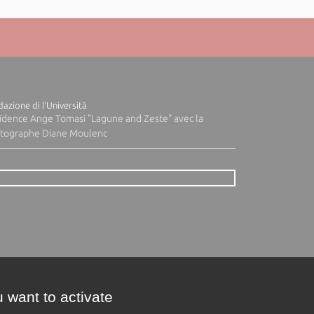
azione di l'Università
idence Ange Tomasi "Lagune and Zeste" avec la
tographe Diane Moulenc
 want to activate