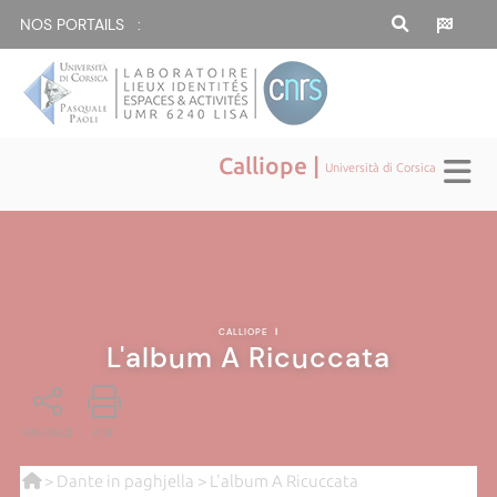
NOS PORTAILS :
Calliope |
Università di Corsica
CALLIOPE
|
L'album A Ricuccata
PARTAGE
PDF
>
Dante in paghjella
> L'album A Ricuccata