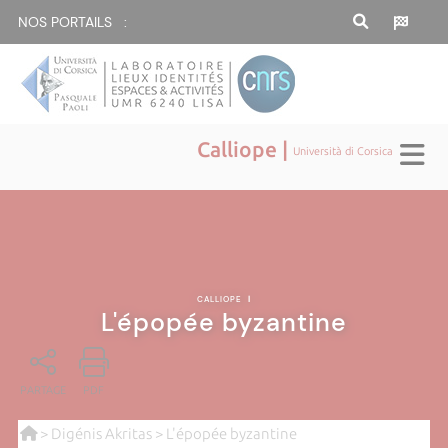
NOS PORTAILS :
Calliope |
Università di Corsica
CALLIOPE
|
L'épopée byzantine
PARTAGE
PDF
>
Digénis Akritas
> L'épopée byzantine