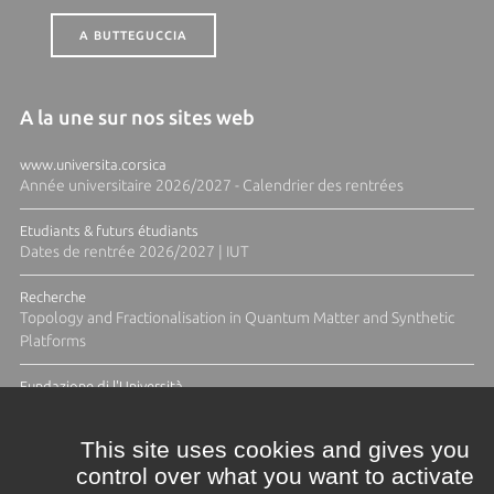
A BUTTEGUCCIA
A la une sur nos sites web
www.universita.corsica
Année universitaire 2026/2027 - Calendrier des rentrées
Etudiants & futurs étudiants
Dates de rentrée 2026/2027 | IUT
Recherche
Topology and Fractionalisation in Quantum Matter and Synthetic
Platforms
Fundazione di l'Università
Résidence Ange Tomasi "Lagune and Zeste" avec la photographe
Diane Moulenc
This site uses cookies and gives you
control over what you want to activate