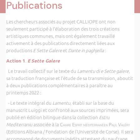
Publications
Les chercheurs associés au projet CALLIOPE ont non
seulement participé à l’élaboration des trois créations
artistiques communes, mais ont également travaillé
activement à des publications directement liées aux
productions
E Sette Galere
et
Dante in paghjella
:
Action 1
.
E
Sette Galere
Le travail collectif sur le texte du
Lamentu di e Sette galere,
sa traduction française et l’étude de sa transmission, aboutit
à deux publications complémentaires à paraître au
printemps 2022 :
- Le texte intégral du
Lamentu,
établi sur la base du
manuscrit Luiggi et confronté aux sources imprimées, sera
publié en édition bilingue dans la collection
Estru
Mediterraniu
associée à la
Chaire Esprit méditerranéen Paul Valéry
(Editions Albiana / Fondation de l’Université de Corse). Il sera
accompagné de documents inédits attestant du naufrage