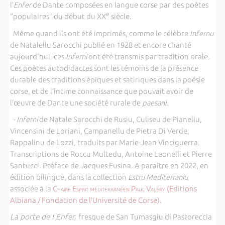
l’
Enfer
de Dante composées en langue corse par des poètes
e
“populaires” du début du XX
siècle.
Même quand ils ont été imprimés, comme le célèbre
Infernu
de Natalellu Sarocchi publié en 1928 et encore chanté
aujourd'hui, ces
Inferni
ont été transmis par tradition orale.
Ces poètes autodidactes sont les témoins de la présence
durable des traditions épiques et satiriques dans la poésie
corse, et de l’intime connaissance que pouvait avoir de
l’œuvre de Dante une société rurale de
paesani
.
- Inferni
de Natale Sarocchi de Rusiu, Culiseu de Pianellu,
Vincensini de Loriani, Campanellu de Pietra Di Verde,
Rappalinu de Lozzi
,
traduits par Marie-Jean Vinciguerra.
Transcriptions de Roccu Multedu, Antoine Leonelli et Pierre
Santucci. Préface de Jacques Fusina. A paraître en 2022, en
édition bilingue, dans la collection
Estru Mediterraniu
associée à la
Chaire Esprit méditerranéen Paul Valéry
(Editions
Albiana / Fondation de l’Université de Corse)
.
La porte de l'Enfer,
fresque de San Tumasgiu di Pastoreccia