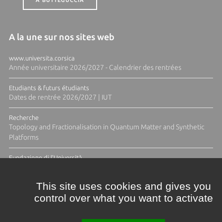
A BUTTEGUCCIA
A la une sur nos sites web
www.universita.corsica
Année universitaire 2026/2027 - Calendrier des rentrées
Etudiants & futurs étudiants
Dates de rentrée 2026/2027 | IUT
Recherche
Topology and Fractionalisation in Quantum Matter and Synthetic
Platforms
Fundazione di l'Università
Résidence Ange Tomasi "Lagune and Zeste" avec la photographe
Diane Moulenc
This site uses cookies and gives you
control over what you want to activate
TOUTES LES ACTUS