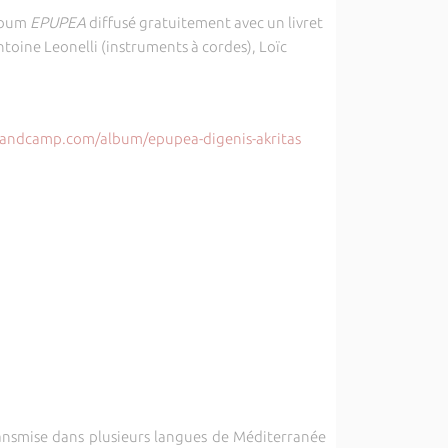
lbum
EPUPEA
diffusé gratuitement avec un livret
oine Leonelli (instruments à cordes), Loïc
.bandcamp.com/album/epupea-digenis-akritas
ransmise dans plusieurs langues de Méditerranée