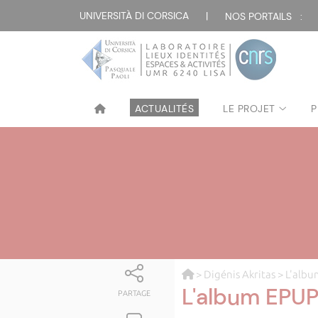
UNIVERSITÀ DI CORSICA
|
NOS PORTAILS :
ACTUALITÉS
LE PROJET
P
>
Digénis Akritas
> L'alb
L'album EPU
PARTAGE