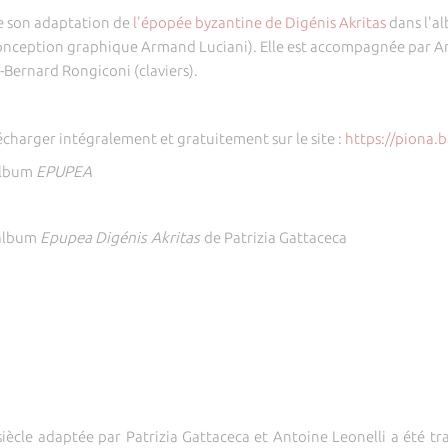
te son adaptation de
l'épopée byzantine de Digénis Akritas
dans l'a
conception graphique Armand Luciani). Elle est accompagnée par Ant
-Bernard Rongiconi (claviers).
écharger intégralement et gratuitement sur le site :
https://piona
album
EPUPEA
'album
Epupea
Digénis Akritas
de Patrizia Gattaceca
siècle adaptée par Patrizia Gattaceca et Antoine Leonelli a été t