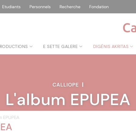
Etudiants
Personnels
Recherche
Fondation
Ca
RODUCTIONS
E SETTE GALERE
DIGÉNIS AKRITAS
CALLIOPE
|
L'album EPUPEA
um EPUPEA
PEA