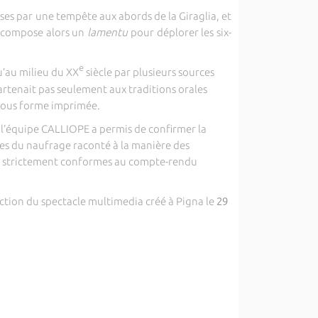
ises par une tempête aux abords de la Giraglia, et
t, compose alors un
lamentu
pour déplorer les six-
e
qu’au milieu du XX
siècle par plusieurs sources
artenait pas seulement aux traditions orales
 sous forme imprimée.
r l’équipe CALLIOPE a permis de confirmer la
ces du naufrage raconté à la manière des
 strictement conformes au compte-rendu
uction du spectacle multimedia créé à Pigna le
29