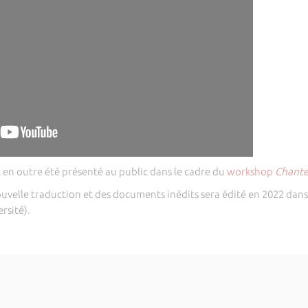
t en outre été présenté au public dans le cadre du
workshop
Chanter
ouvelle traduction et des documents inédits sera édité en 2022 dans 
rsité).