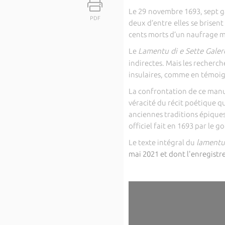
Le 29 novembre 1693, sept g
PDF
deux d’entre elles se brisen
cents morts d’un naufrage 
Le
Lamentu di e Sette Gale
indirectes. Mais les recherc
insulaires, comme en témoign
La confrontation de ce manus
véracité du récit poétique q
anciennes traditions épiques
officiel fait en 1693 par le 
Le texte intégral du
lament
mai 2021 et dont l'enregistr