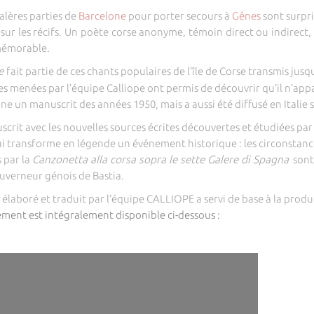
alères parties de
Barcelone
pour porter secours à
Gênes
sont surpr
t sur les récifs. Un poète corse anonyme, témoin direct ou indirec
mémorable.
re
fait partie de ces chants populaires de l’île de Corse transmis jus
hes menées par l’équipe Calliope ont permis de découvrir qu’il n’app
e un manuscrit des années 1950, mais a aussi été diffusé en Italie
crit avec les nouvelles sources écrites découvertes et étudiées pa
ui transforme en légende un événement historique : les circonstan
 par la
Canzonetta alla corsa sopra le sette Galere di Spagna
sont
gouverneur génois de Bastia.
u
élaboré et traduit par l’équipe CALLIOPE a servi de base à la prod
ement est intégralement disponible ci-dessous :