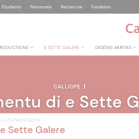
Etudiants
Personnels
Recherche
Fondation
Ca
RODUCTIONS
E SETTE GALERE
DIGÉNIS AKRITAS
CALLIOPE
|
mentu di e Sette G
tu di e Sette Galere
 e Sette Galere