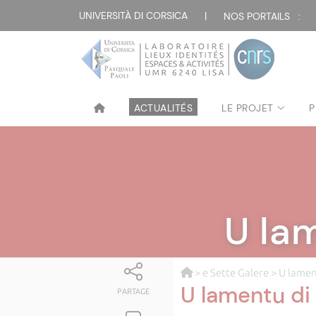
UNIVERSITÀ DI CORSICA
|
NOS PORTAILS :
ACTUALITÉS
LE PROJET
P
U la
>
e Sette Galere
> U lamen
U lamentu di
PARTAGE