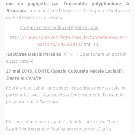
mis en paghjella
par l’ensemble polyphonique
A
Ricuccata
. Commande de l’Université de Lugano à l’initiative
du
Professeur Carlo Ossola
.
Enregistrement vidéo intégral en ligne
:
https ://
itunes.apple.com/fr/
itunes-u/lecturae-dantis-2014-
paradiso/id923998103
?mt=10
(
Lecturae Dantis Paradiso
, n° 14 : « E per sonare un poco in
questi versi »)
27 mai 2015, CORTE (Spaziu Culturale Natale Luciani)
:
Dante in Corsica
Conférences, table-ronde et soirée poétique et musicale, en
partenariat
avec l’
Associu di u chjam’e rispondi
et l’ensemble
polyphonique
A Ricuccata
.
Plusieurs séminaires organisés dans le cadre de la Chaire
Esprit Méditerranéen Paul Valéry concernent Dante.