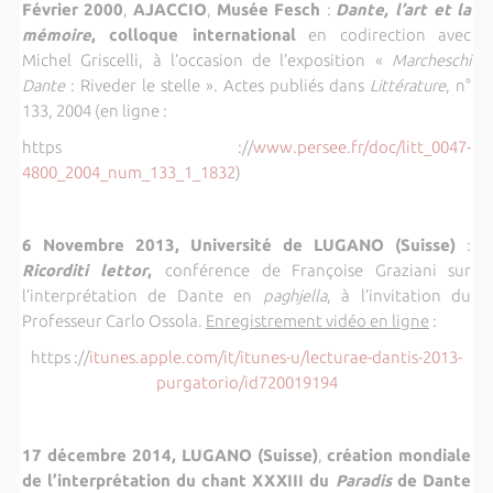
Février 2000
,
AJACCIO
,
Musée Fesch
:
Dante, l’art et la
mémoire
, colloque international
en codirection avec
Michel Griscelli, à l’occasion de l’exposition «
Marcheschi
Dante
: Riveder le stelle ». Actes publiés dans
Littérature
, n°
133, 2004 (en ligne :
https ://
www.persee.fr/doc/
litt_0047-
4800_2004_num_133_1_
1832
)
6 Novembre 2013, Université de LUGANO (Suisse)
:
Ricorditi lettor
,
conférence
de Françoise Graziani sur
l’interprétation de Dante en
paghjella
, à l’invitation du
Professeur Carlo Ossola.
Enregistrement vidéo en ligne
:
https ://
itunes.apple.com/it/
itunes-u/lecturae-dantis-2013-
purgatorio/id720019194
17 décembre 2014, LUGANO (Suisse)
,
création mondiale
de l’interprétation du
chant XXXIII du
Paradis
de Dante