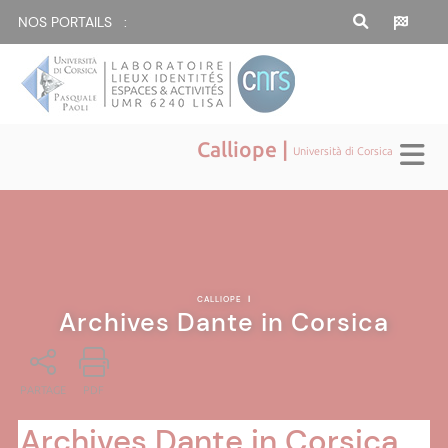
NOS PORTAILS :
Calliope |
Università di Corsica
CALLIOPE
|
Archives Dante in Corsica
PARTAGE
PDF
Archives Dante in Corsica