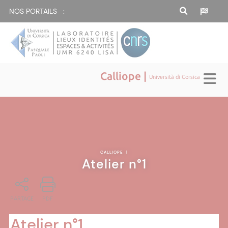
NOS PORTAILS :
Calliope |
Università di Corsica
CALLIOPE
|
Atelier n°1
PARTAGE
PDF
Atelier n°1