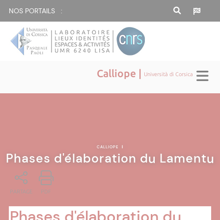
NOS PORTAILS :
Calliope |
Università di Corsica
CALLIOPE
|
Phases d'élaboration du Lamentu
PARTAGE
PDF
Phases d'élaboration du