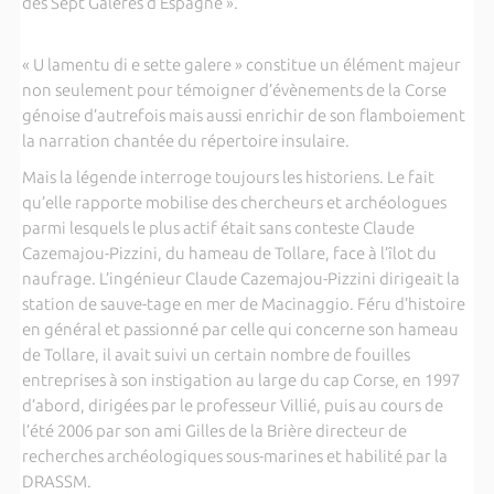
des Sept Galères d’Espagne ».
« U lamentu di e sette galere » constitue un élément majeur
non seulement pour témoigner d’évènements de la Corse
génoise d’autrefois mais aussi enrichir de son flamboiement
la narration chantée du répertoire insulaire.
Mais la légende interroge toujours les historiens. Le fait
qu’elle rapporte mobilise des chercheurs et archéologues
parmi lesquels le plus actif était sans conteste Claude
Cazemajou-Pizzini, du hameau de Tollare, face à l’îlot du
naufrage. L’ingénieur Claude Cazemajou-Pizzini dirigeait la
station de sauve-tage en mer de Macinaggio. Féru d’histoire
en général et passionné par celle qui concerne son hameau
de Tollare, il avait suivi un certain nombre de fouilles
entreprises à son instigation au large du cap Corse, en 1997
d’abord, dirigées par le professeur Villié, puis au cours de
l’été 2006 par son ami Gilles de la Brière directeur de
recherches archéologiques sous-marines et habilité par la
DRASSM.