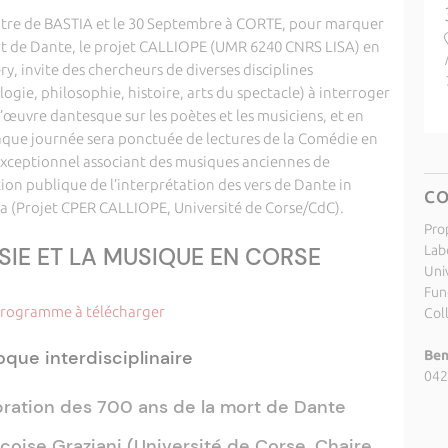
âtre de BASTIA et le 30 Septembre à CORTE, pour marquer
ort de Dante, le projet CALLIOPE (UMR 6240 CNRS LISA) en
ry, invite des chercheurs de diverses disciplines
ogie, philosophie, histoire, arts du spectacle) à interroger
l’œuvre dantesque sur les poètes et les musiciens, et en
aque journée sera ponctuée de lectures de la Comédie en
 exceptionnel associant des musiques anciennes de
ion publique de l’interprétation des vers de Dante in
C
ta (Projet CPER CALLIOPE, Université de Corse/CdC).
Pro
SIE ET LA MUSIQUE EN CORSE
Labo
Uni
Fund
rogramme à télécharger
Coll
oque interdisciplinaire
Ben
042
bration des 700 ans de la mort de Dante
nçoise Graziani (Université de Corse, Chaire