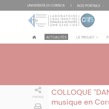
Attualità
UNIVERSITÀ DI CORSICA
|
NOS PORTAILS :
ACTUALITÉS
LE PROJET
P
COLLOQUE "DANT
PARTAGE
musique en Cor