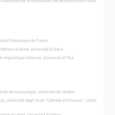
to Nazionale per le celebrazioni dei settecento anni dalla
ociété Dantesque de France
ttérature latine, Università di Siena
 linguistique italienne, Università di Pisa
rite de musicologie, Université de Genève
rca, Università degli Studi “Gabriele d’Annunzio”, Chieti
toire du droit, Università d’Urbino