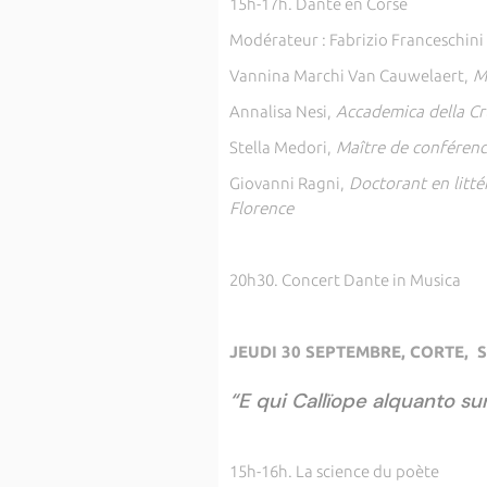
15h-17h. Dante en Corse
Modérateur : Fabrizio Franceschini
Vannina Marchi Van Cauwelaert,
MC
Annalisa Nesi,
Accademica della Cru
Stella Medori,
Maître de conférenc
Giovanni Ragni,
Doctorant en litté
Florence
20h30. Concert Dante in Musica
JEUDI 30 SEPTEMBRE, CORTE, Spa
“E qui Callïope alquanto su
15h-16h. La science du poète