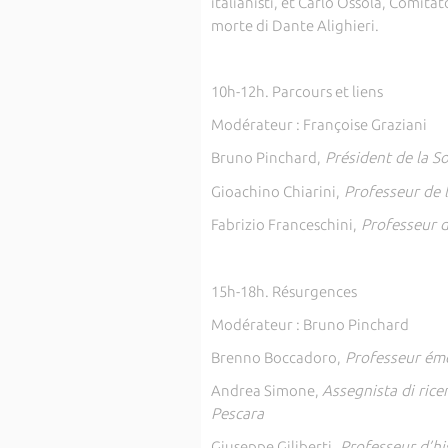
italianisti, et Carlo Ossola, Comita
morte di Dante Alighieri.
10h-12h. Parcours et liens
Modérateur : Françoise Graziani
Bruno Pinchard,
Président de la S
Gioachino Chiarini,
Professeur de li
Fabrizio Franceschini,
Professeur de
15h-18h. Résurgences
Modérateur : Bruno Pinchard
Brenno Boccadoro,
Professeur émé
Andrea Simone,
Assegnista di rice
Pescara
Giuseppe Giliberti,
Professeur d’his