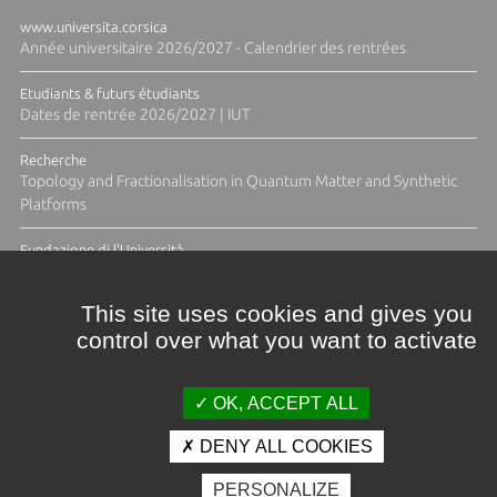
www.universita.corsica
Année universitaire 2026/2027 - Calendrier des rentrées
Etudiants & futurs étudiants
Dates de rentrée 2026/2027 | IUT
Recherche
Topology and Fractionalisation in Quantum Matter and Synthetic
Platforms
Fundazione di l'Università
Résidence Ange Tomasi "Lagune and Zeste" avec la photographe
Diane Moulenc
This site uses cookies and gives you
control over what you want to activate
TOUTES LES ACTUS
OK, ACCEPT ALL
DENY ALL COOKIES
Crédits et mentions légales
PERSONALIZE