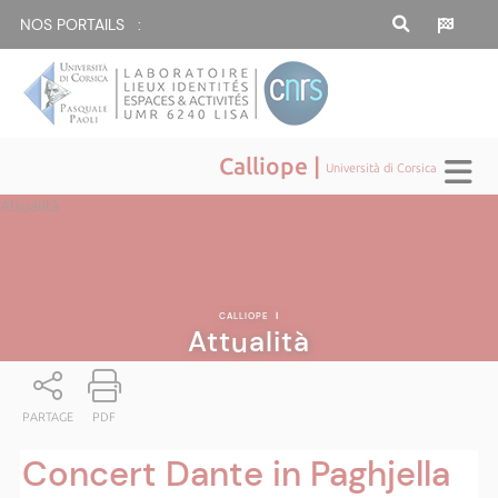
NOS PORTAILS :
Calliope |
Università di Corsica
Attualità
CALLIOPE
|
Attualità
PARTAGE
PDF
Concert Dante in Paghjella