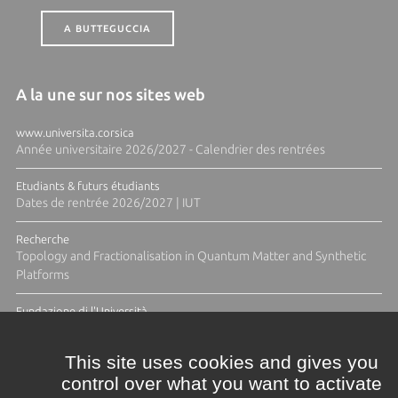
A BUTTEGUCCIA
A la une sur nos sites web
www.universita.corsica
Année universitaire 2026/2027 - Calendrier des rentrées
Etudiants & futurs étudiants
Dates de rentrée 2026/2027 | IUT
Recherche
Topology and Fractionalisation in Quantum Matter and Synthetic
Platforms
Fundazione di l'Università
Résidence Ange Tomasi "Lagune and Zeste" avec la photographe
Diane Moulenc
This site uses cookies and gives you
control over what you want to activate