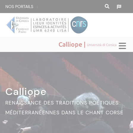
NOS PORTAILS :
Calliope |
Università di Corsica
Calliope
Calliope
Calliope
Calliope
Calliope
RENAISSANCE DES TRADITIONS POÉTIQUES
MÉDITERRANÉENNES DANS LE CHANT CORSE