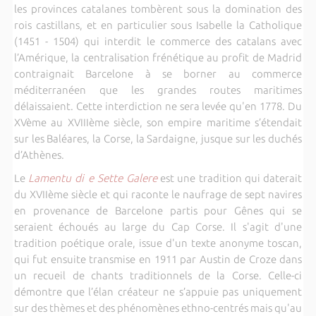
les provinces catalanes tombèrent sous la domination des
rois castillans, et en particulier sous Isabelle la Catholique
(1451 - 1504) qui interdit le commerce des catalans avec
l’Amérique, la centralisation frénétique au profit de Madrid
contraignait Barcelone à se borner au commerce
méditerranéen que les grandes routes maritimes
délaissaient. Cette interdiction ne sera levée qu'en 1778. Du
XVème au XVIIIème siècle, son empire maritime s’étendait
sur les Baléares, la Corse, la Sardaigne, jusque sur les duchés
d’Athènes.
Le
Lamentu di e Sette Galere
est une tradition qui daterait
du XVIIème siècle et qui raconte le naufrage de sept navires
en provenance de Barcelone partis pour Gênes qui se
seraient échoués au large du Cap Corse. Il s'agit d'une
tradition poétique orale, issue d'un texte anonyme toscan,
qui fut ensuite transmise en 1911 par Austin de Croze dans
un recueil de chants traditionnels de la Corse. Celle-ci
démontre que l’élan créateur ne s’appuie pas uniquement
sur des thèmes et des phénomènes ethno-centrés mais qu'au