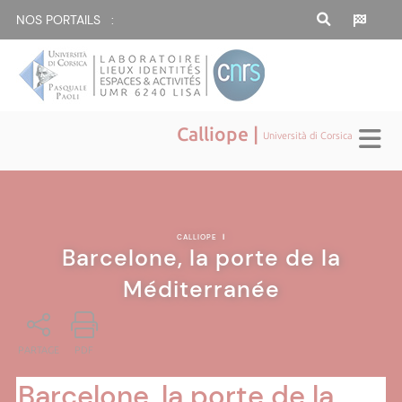
NOS PORTAILS :
Calliope |
Università di Corsica
CALLIOPE
|
Barcelone, la porte de la
Méditerranée
PARTAGE
PDF
Barcelone, la porte de la