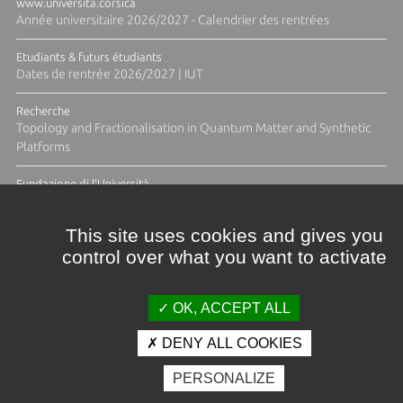
www.universita.corsica
Année universitaire 2026/2027 - Calendrier des rentrées
Etudiants & futurs étudiants
Dates de rentrée 2026/2027 | IUT
Recherche
Topology and Fractionalisation in Quantum Matter and Synthetic
Platforms
Fundazione di l'Università
Résidence Ange Tomasi "Lagune and Zeste" avec la photographe
Diane Moulenc
This site uses cookies and gives you
control over what you want to activate
TOUTES LES ACTUS
OK, ACCEPT ALL
DENY ALL COOKIES
Crédits et mentions légales
PERSONALIZE
Contacts
Plan d'accès
Espace presse
Photothèque