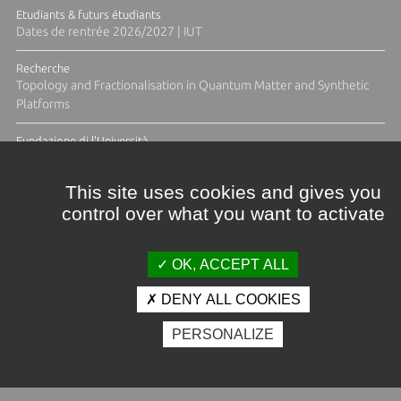
Etudiants & futurs étudiants
Dates de rentrée 2026/2027 | IUT
Recherche
Topology and Fractionalisation in Quantum Matter and Synthetic
Platforms
Fundazione di l'Università
Résidence Ange Tomasi "Lagune and Zeste" avec la photographe
Diane Moulenc
This site uses cookies and gives you
control over what you want to activate
TOUTES LES ACTUS
OK, ACCEPT ALL
DENY ALL COOKIES
Crédits et mentions légales
PERSONALIZE
Contacts
Plan d'accès
Espace presse
Photothèque
Recrutement
Marchés publics