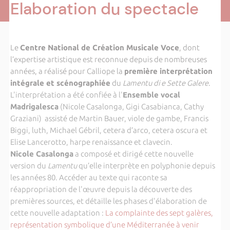
Elaboration du spectacle
Le
Centre National de Création Musicale Voce
, dont
l’expertise artistique est reconnue depuis de nombreuses
années,
a réalisé pour Calliope la
première
interprétation
intégrale et scénographiée
du
Lamentu di e Sette Galere
.
L'interprétation a été confiée à l'
Ensemble vocal
Madrigalesca
(
Nicole Casalonga, Gigi Casabianca, Cathy
Graziani) assisté de Martin Bauer, viole de gambe, Francis
Biggi, luth, Michael Gébril, cetera d’arco, cetera oscura et
Elise Lancerotto, harpe renaissance et clavecin.
Nicole Casalonga
a composé et dirigé cette nouvelle
version du
Lamentu
qu’elle interprète en polyphonie depuis
les années 80. Accéder au texte qui raconte
sa
réappropriation de l'œuvre depuis la découverte des
premières sources, et détaille les phases d'élaboration de
cette nouvelle adaptation :
La complainte des sept galères,
représentation symbolique d’une Méditerranée à venir