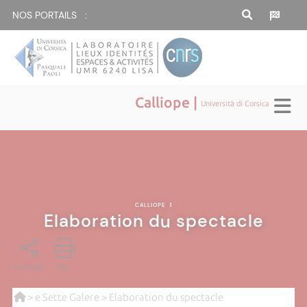
NOS PORTAILS :
Calliope |
Università di Corsica
CALLIOPE
|
Elaboration du spectacle
PARTAGE
PDF
>
e Sette Galere
> Elaboration du spectacle