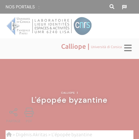
NOS PORTAILS :
Calliope |
Università di Corsica
CALLIOPE
|
L'épopée byzantine
PARTAGE
PDF
>
Digénis Akritas
> L'épopée byzantine