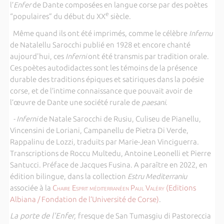
l’
Enfer
de Dante composées en langue corse par des poètes
e
“populaires” du début du XX
siècle.
Même quand ils ont été imprimés, comme le célèbre
Infernu
de Natalellu Sarocchi publié en 1928 et encore chanté
aujourd'hui, ces
Inferni
ont été transmis par tradition orale.
Ces poètes autodidactes sont les témoins de la présence
durable des traditions épiques et satiriques dans la poésie
corse, et de l’intime connaissance que pouvait avoir de
l’œuvre de Dante une société rurale de
paesani
.
- Inferni
de Natale Sarocchi de Rusiu, Culiseu de Pianellu,
Vincensini de Loriani, Campanellu de Pietra Di Verde,
Rappalinu de Lozzi
,
traduits par Marie-Jean Vinciguerra.
Transcriptions de Roccu Multedu, Antoine Leonelli et Pierre
Santucci. Préface de Jacques Fusina. A paraître en 2022, en
édition bilingue, dans la collection
Estru Mediterraniu
associée à la
Chaire Esprit méditerranéen Paul Valéry
(Editions
Albiana / Fondation de l’Université de Corse)
.
La porte de l'Enfer,
fresque de San Tumasgiu di Pastoreccia