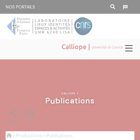
NOS PORTAILS :
Calliope |
Università di Corsica
CALLIOPE
|
Publications
PARTAGE
PDF
>
Productions
> Publications