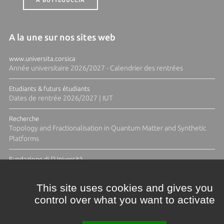
A BUTTEGUCCIA
A la une sur nos sites web
www.universita.corsica
Année universitaire 2026/2027 - Calendrier des rentrées
Etudiants & futurs étudiants
Dates de rentrée 2026/2027 | IUT
Recherche
Topology and Fractionalisation in Quantum Matter and Synthetic
Platforms
Fundazione di l'Università
Résidence Ange Tomasi "Lagune and Zeste" avec la photographe
Diane Moulenc
This site uses cookies and gives you
control over what you want to activate
TOUTES LES ACTUS