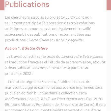
Publications
Les chercheurs associés au projet CALLIOPE ont non
seulement participé à l’élaboration des trois créations
artistiques communes, mais ont également travaillé
activement à des publications directement liées aux
productions
E Sette Galere
et
Dante in paghjella
:
Action 1
.
E
Sette Galere
Le travail collectif sur le texte du
Lamentu di e Sette galere,
sa traduction française et l’étude de sa transmission, aboutit
à deux publications complémentaires à paraître au
printemps 2022 :
- Le texte intégral du
Lamentu,
établi sur la base du
manuscrit Luiggi et confronté aux sources imprimées, sera
publié en édition bilingue dans la collection
Estru
Mediterraniu
associée à la
Chaire Esprit méditerranéen Paul Valéry
(Editions Albiana / Fondation de l’Université de Corse). Il sera
accompagné de documents inédits attestant du naufrage