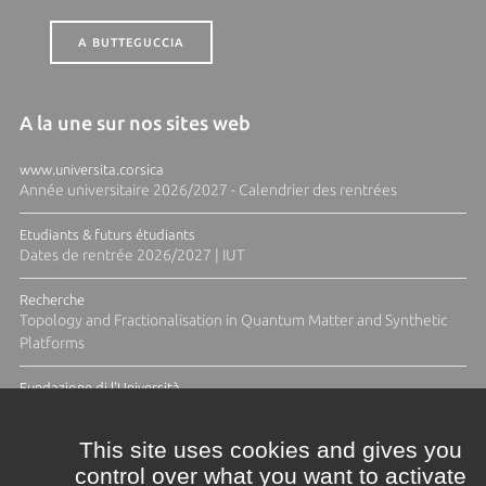
A BUTTEGUCCIA
A la une sur nos sites web
www.universita.corsica
Année universitaire 2026/2027 - Calendrier des rentrées
Etudiants & futurs étudiants
Dates de rentrée 2026/2027 | IUT
Recherche
Topology and Fractionalisation in Quantum Matter and Synthetic
Platforms
Fundazione di l'Università
Résidence Ange Tomasi "Lagune and Zeste" avec la photographe
Diane Moulenc
This site uses cookies and gives you
control over what you want to activate