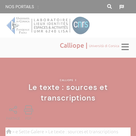
NOS PORTAILS :
Calliope |
Università di Corsica
CALLIOPE
|
Le texte : sources et
transcriptions
PARTAGE
PDF
>
e Sette Galere
> Le texte : sources et transcriptions