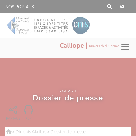
NOS PORTAILS :
Calliope |
Università di Corsica
CALLIOPE
|
Dossier de presse
PARTAGE
PDF
>
Digénis Akritas
> Dossier de presse