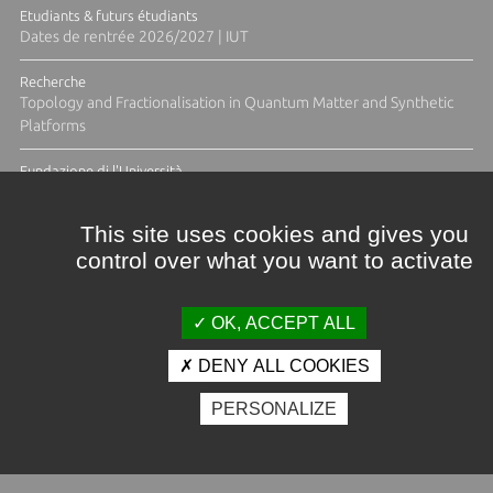
Etudiants & futurs étudiants
Dates de rentrée 2026/2027 | IUT
Recherche
Topology and Fractionalisation in Quantum Matter and Synthetic
Platforms
Fundazione di l'Università
Résidence Ange Tomasi "Lagune and Zeste" avec la photographe
Diane Moulenc
This site uses cookies and gives you
control over what you want to activate
TOUTES LES ACTUS
OK, ACCEPT ALL
DENY ALL COOKIES
Crédits et mentions légales
PERSONALIZE
Contacts
Plan d'accès
Espace presse
Photothèque
Recrutement
Marchés publics